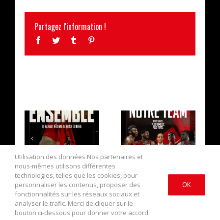
Partagez l'information !
Facebook
Twitter
Tumblr
Pinterest
ARTICLES SIMILAIRES
LA CAMPAGNE
L’EFFECTIF
D’ABONNEMENT
2026/2027 AU
Utilisation des données Nos partenaires et
EST OUVERTE !
COMPLET !
nous-mêmes utilisons différentes
technologies, telles que les cookies, pour
personnaliser les contenus, proposer des
OK
fonctionnalités sur les réseaux sociaux et
analyser le trafic. Merci de cliquer sur le
bouton ci-dessous pour donner votre accord.