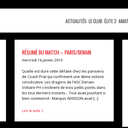
ACTUALITÉS
LE CLUB
ÉLITE 2
AMAT
RÉSUMÉ DU MATCH – PARIS/DENAIN
mercredi 16 janvier 2019
Quelle est dure cette défaite chez les parisiens
de Coach Prat qui confirment une 4ème victoire
consécutive. Les dragons de l'ASC Denain
Voltaire PH s'inclinent de trois petits points dans
les tout derniers instants... Tout avait pourtant si
bien commencé : Marquis ADDISON avait [...]
Lire la suite