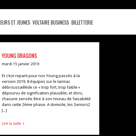
EURS ET JEUNES
VOLTAIRE BUSINESS
BILLETTERIE
YOUNG DRAGONS
mardi 15 janvier 2019
Et c’est reparti pour nos Young passés à la
version 2019. 8 équipes sur le tarmac
débroussailléde ce « trop fort, trop faible »
dépourvu de signification plausible, et donc,
chacune sensée être à son niveau de faisabilité
dans cette 2ème phase. A domicile, les Seniors2
[...]
Lire la suite