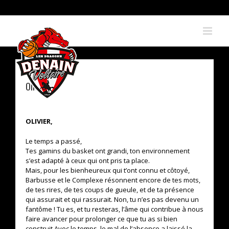
Skip
to
content
Olivier …
OLIVIER,
Le temps a passé,
Tes gamins du basket ont grandi, ton environnement
s’est adapté à ceux qui ont pris ta place.
Mais, pour les bienheureux qui t’ont connu et côtoyé,
Barbusse et le Complexe résonnent encore de tes mots,
de tes rires, de tes coups de gueule, et de ta présence
qui assurait et qui rassurait. Non, tu n’es pas devenu un
fantôme ! Tu es, et tu resteras, l’âme qui contribue à nous
faire avancer pour prolonger ce que tu as si bien
construit.Avec le temps, le mal de l’absence a laissé la