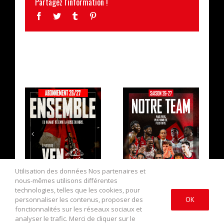
Partagez l'information !
Facebook
Twitter
Tumblr
Pinterest
ARTICLES SIMILAIRES
LA CAMPAGNE
L’EFFECTIF
D’ABONNEMENT
2026/2027 AU
EST OUVERTE !
COMPLET !
Utilisation des données Nos partenaires et
nous-mêmes utilisons différentes
technologies, telles que les cookies, pour
personnaliser les contenus, proposer des
OK
fonctionnalités sur les réseaux sociaux et
analyser le trafic. Merci de cliquer sur le