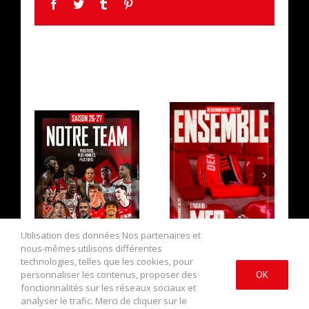
Facebook
Twitter
Tumblr
Pinterest
ARTICLES SIMILAIRES
L’EFFECTIF
LA CAMPAGNE DE
2026/2027 AU
RÉABONNEMENT
COMPLET !
EST OUVERTE !
Utilisation des données Nos partenaires et
nous-mêmes utilisons différentes
technologies, telles que les cookies, pour
personnaliser les contenus, proposer des
OK
fonctionnalités sur les réseaux sociaux et
analyser le trafic. Merci de cliquer sur le