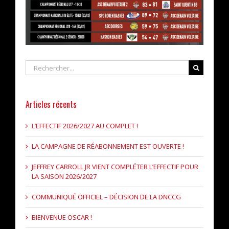
Rechercher
Articles récents
L’EFFECTIF 2026/2027 AU COMPLET !
LA CAMPAGNE DE RÉABONNEMENT EST OUVERTE !
JEFFREY CARROLL JR VIENT COMPLÉTER L’EFFECTIF POUR
LA SAISON 2026/2027
COMMUNIQUÉ OFFICIEL – DÉCISION DE LA DNCCG
BIENVENUE OSCAR !